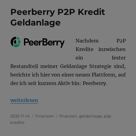
Peerberry P2P Kredit
Geldanlage
Nachdem P2P
Kredite inzwischen
ein fester
Bestandteil meiner Geldanlage Strategie sind,
berichte ich hier von einer neuen Plattform, auf
der ich seit kurzem Aktiv bin: Peerberry.
„Peerberry P2P Kredit Geldanlage“
weiterlesen
Veröffentlicht
Kategorien
Schlagwörter
2025-11-14
Finanzen
finanzen
,
geldanlage
,
p2p
am
kredite