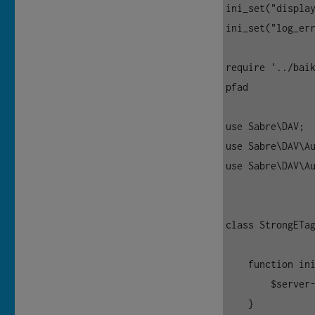
ini_set("display
ini_set("log_err
require '../baik
pfad

use Sabre\DAV;

use Sabre\DAV\Au
use Sabre\DAV\Au
class StrongETag
    function initialize(DAV\Server $server) {

        $server->on('afterWriteContent', [$this, 'afterWrite']);

    }
