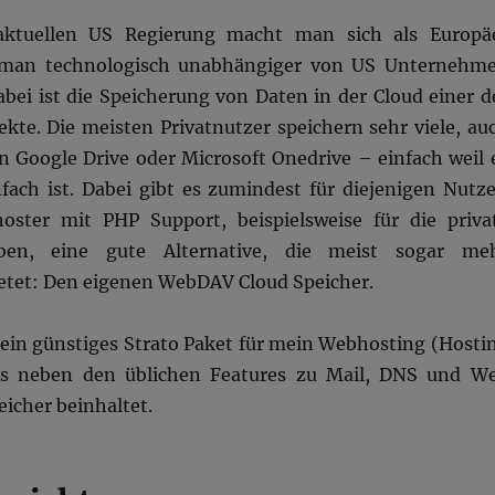
aktuellen US Regierung macht man sich als Europä
 man technologisch unabhängiger von US Unternehm
bei ist die Speicherung von Daten in der Cloud einer d
ekte. Die meisten Privatnutzer speichern sehr viele, au
in Google Drive oder Microsoft Onedrive – einfach weil 
ach ist. Dabei gibt es zumindest für diejenigen Nutze
oster mit PHP Support, beispielsweise für die priva
en, eine gute Alternative, die meist sogar me
ietet: Den eigenen WebDAV Cloud Speicher.
e ein günstiges Strato Paket für mein Webhosting (Hosti
hes neben den üblichen Features zu Mail, DNS und W
icher beinhaltet.