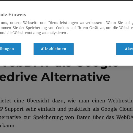
utz Hinweis
 uns, unsere Webseite und Dienstleistungen zu verbessern. Wenn Sie auf 
timmen Sie der Speicherung von Cookies auf Ihrem Gerät zu, um die Website
 und die Websitenutzung zu analysieren .
ellungen
Alle ablehnen
Akz
WebDAV als Google
edrive Alternative
 bietet eine Übersicht dazu, wie man einen Webhosti
P Support sehr einfach und praktisch als Google Cloud
ternative zur Speicherung von Daten über das WebD
n kann.