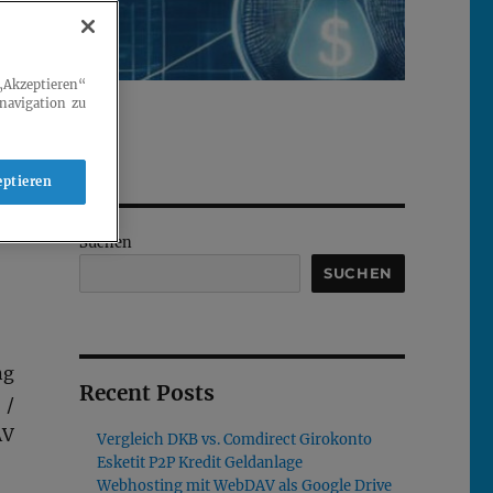
„Akzeptieren“
navigation zu
eptieren
Suchen
SUCHEN
ng
Recent Posts
 /
AV
Vergleich DKB vs. Comdirect Girokonto
Esketit P2P Kredit Geldanlage
Webhosting mit WebDAV als Google Drive