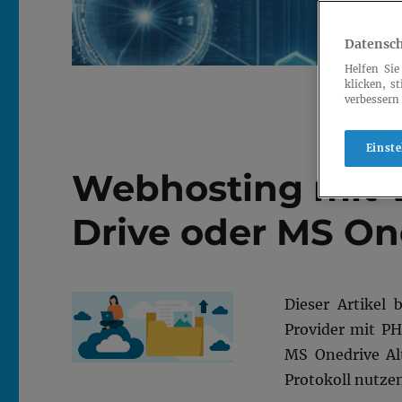
Datensch
Helfen Sie
klicken, s
verbessern
Einst
Webhosting mit 
Drive oder MS On
Dieser Artikel
Provider mit PH
MS Onedrive Al
Protokoll nutze