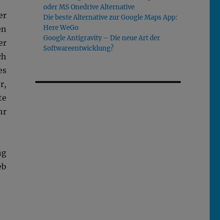
oder MS Onedrive Alternative
er
Die beste Alternative zur Google Maps App:
Here WeGo
en
Google Antigravity – Die neue Art der
er
Softwareentwicklung?
ch
es
r,
te
hr
ng
eb