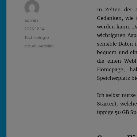
In Zeiten der 
Gedanken, wie
Autor
admin
werden kann. Da
Veröffentlicht
2025-12-14
wichtigsten Asp
am
Kategorien
Technologie
sensible Daten 
Schlagwörter
cloud
,
webdav
bequem und einf
die einen Webh
Homepage, hab
Speicherplatz b
Ich selbst nutz
Starter), welc
üppige 50 GB Spe