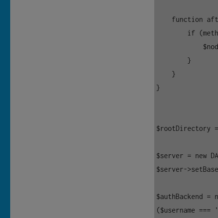
    function afterWrite($path, DAV\IFile $node) {

        if (method_exists($node, 'setETag')) {

            $node->setETag('"' . md5($path . time()) . '"');

        }

    }

}

$rootDirectory =
$server = new DA
$server->setBase
$authBackend = n
($username === '