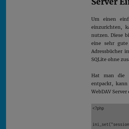
Server E
Um einen einf
einzurichten, 
nutzen. Diese b
eine sehr gut
Adressbücher i
SQLite ohne zus
Hat man die S
entpackt, kann
WebDAV Server e
<?php

ini_set("session