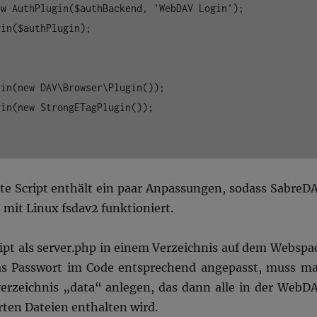
w AuthPlugin($authBackend, 'WebDAV Login');

in($authPlugin);

in(new DAV\Browser\Plugin());

in(new StrongETagPlugin());

te Script enthält ein paar Anpassungen, sodass SabreD
mit Linux fsdav2 funktioniert.
ipt als server.php in einem Verzeichnis auf dem Webspa
as Passwort im Code entsprechend angepasst, muss m
erzeichnis „data“ anlegen, das dann alle in der WebD
rten Dateien enthalten wird.