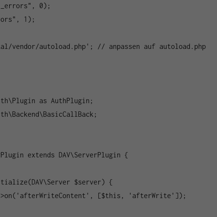
_errors", 0);

ors", 1);

al/vendor/autoload.php'; // anpassen auf autoload.php 
th\Plugin as AuthPlugin;

th\Backend\BasicCallBack;

Plugin extends DAV\ServerPlugin {
