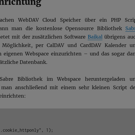
inrichtung
achen WebDAV Cloud Speicher über ein PHP Scri
kann man die kostenlose Opensource Bibliothek
Sab
ietet mit der zusätzlichen Software
Baikal
übrigens au
e Möglichkeit, per CalDAV und CardDAV Kalender u
m eigenen Webspace einzurichten – und das sogar da
ätzliche Datenbank.
abre Bibliothek im Webspace heruntergeladen u
 man anschließend mit einem sehr kleinen Script d
inrichten:
.cookie_httponly", 1);
