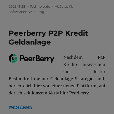
Veröffentlicht
Kategorien
Schlagwörter
2025-11-28
Technologie
AI
,
Java
,
KI
,
am
Softwareentwicklung
Peerberry P2P Kredit
Geldanlage
Nachdem P2P
Kredite inzwischen
ein fester
Bestandteil meiner Geldanlage Strategie sind,
berichte ich hier von einer neuen Plattform, auf
der ich seit kurzem Aktiv bin: Peerberry.
„Peerberry P2P Kredit Geldanlage“
weiterlesen