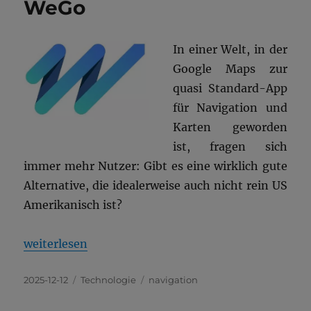
WeGo
In einer Welt, in der
Google Maps zur
quasi Standard-App
für Navigation und
Karten geworden
ist, fragen sich
immer mehr Nutzer: Gibt es eine wirklich gute
Alternative, die idealerweise auch nicht rein US
Amerikanisch ist?
„Die beste Alternative zur Google Maps App: Here
weiterlesen
Veröffentlicht
Kategorien
Schlagwörter
2025-12-12
Technologie
navigation
am