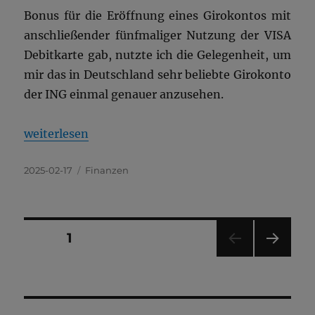
Bonus für die Eröffnung eines Girokontos mit
anschließender fünfmaliger Nutzung der VISA
Debitkarte gab, nutzte ich die Gelegenheit, um
mir das in Deutschland sehr beliebte Girokonto
der ING einmal genauer anzusehen.
„Vergleich DKB vs. ING Diba“
weiterlesen
Veröffentlicht
Kategorien
2025-02-17
Finanzen
am
Seitennummerierung
SEITE
1
NÄC
der
HSTE
SEIT
Beiträge
E