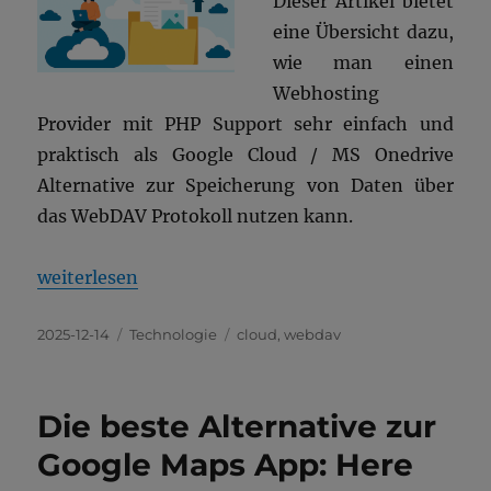
Dieser Artikel bietet
eine Übersicht dazu,
wie man einen
Webhosting
Provider mit PHP Support sehr einfach und
praktisch als Google Cloud / MS Onedrive
Alternative zur Speicherung von Daten über
das WebDAV Protokoll nutzen kann.
„Webhosting mit WebDAV als Google Drive oder MS 
weiterlesen
Veröffentlicht
Kategorien
Schlagwörter
2025-12-14
Technologie
cloud
,
webdav
am
Die beste Alternative zur
Google Maps App: Here