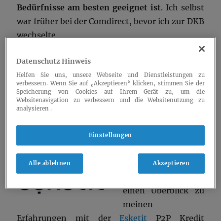
Bedürfnisse am besten geeignet ist
. Ich selbst
war früher bei der Comdirect, bevor ich zur DKB
wechselte.
Datenschutz Hinweis
„Vergleich DKB vs. Comdirect Girokonto“
weiterlesen
Helfen Sie uns, unsere Webseite und Dienstleistungen zu
verbessern. Wenn Sie auf „Akzeptieren“ klicken, stimmen Sie der
Veröffentlicht
Kategorien
Schlagwörter
2025-12-25
Finanzen
comdirect
,
dkb
,
girokonto
Speicherung von Cookies auf Ihrem Gerät zu, um die
am
Websitenavigation zu verbessern und die Websitenutzung zu
analysieren .
Esketit P2P Kredit
Einstellungen
Geldanlage
Alle ablehnen
Akzeptieren
Dieser Artikel bietet
einen Überblick zu
meinen
Erfahrungen mit der
Esketit
P2P Kredit