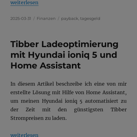
„Mit 1822direkt und Payback 4,85% Tagesgeld Zins
weiterlesen
Veröffentlicht
Kategorien
Schlagwörter
2025-03-31
Finanzen
payback
,
tagesgeld
am
Tibber Ladeoptimierung
mit Hyundai ioniq 5 und
Home Assistant
In diesem Artikel beschreibe ich eine von mir
erstellte Lösung mit Hilfe von Home Assistant,
um meinen Hyundai ioniq 5 automatisiert zu
der Zeit mit den günstigsten Tibber
Strompreisen zu laden.
„Tibber Ladeoptimierung mit Hyundai ioniq 5 und 
weiterlesen