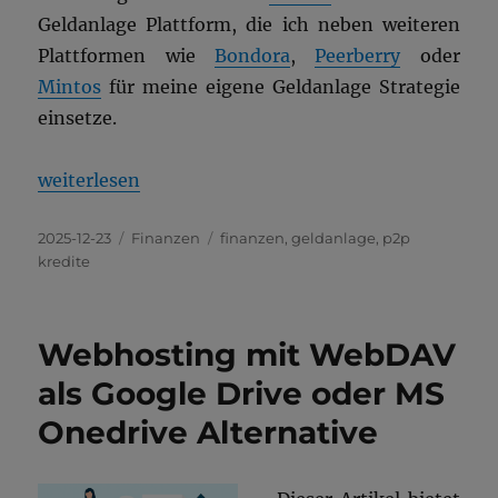
Geldanlage Plattform, die ich neben weiteren
Plattformen wie
Bondora
,
Peerberry
oder
Mintos
für meine eigene Geldanlage Strategie
einsetze.
„Esketit P2P Kredit Geldanlage“
weiterlesen
Veröffentlicht
Kategorien
Schlagwörter
2025-12-23
Finanzen
finanzen
,
geldanlage
,
p2p
am
kredite
Webhosting mit WebDAV
als Google Drive oder MS
Onedrive Alternative