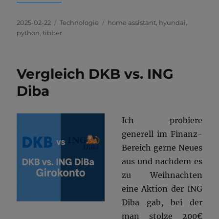
Veröffentlicht
Kategorien
Schlagwörter
2025-02-22
Technologie
home assistant
,
hyundai
,
am
python
,
tibber
Vergleich DKB vs. ING
Diba
Ich probiere
generell im Finanz-
Bereich gerne Neues
aus und nachdem es
zu Weihnachten
eine Aktion der ING
Diba gab, bei der
man stolze 200€