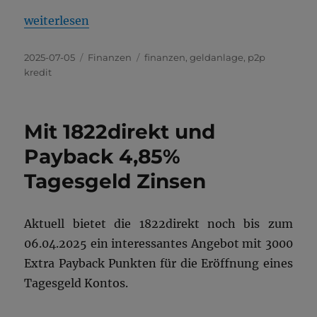
„Bondora P2P Kredite -Erfahrungsbericht“
weiterlesen
Veröffentlicht
Kategorien
Schlagwörter
2025-07-05
Finanzen
finanzen
,
geldanlage
,
p2p
am
kredit
Mit 1822direkt und
Payback 4,85%
Tagesgeld Zinsen
Aktuell bietet die 1822direkt noch bis zum
06.04.2025 ein interessantes Angebot mit 3000
Extra Payback Punkten für die Eröffnung eines
Tagesgeld Kontos.